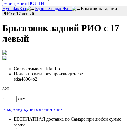
регистрация
ВОЙТИ
Hyundai/Kia
Кузов Хёндай/Киа
Брызговик задний
РИО с 17 левый
Брызговик задний РИО с 17
левый
Совместимость:
Kia Rio
Номер по каталогу производителя:
stka48064b2
820
‹
›
шт.
в корзину
купить в один клик
БЕСПЛАТНАЯ
доставка по Самаре
при любой сумме
заказа