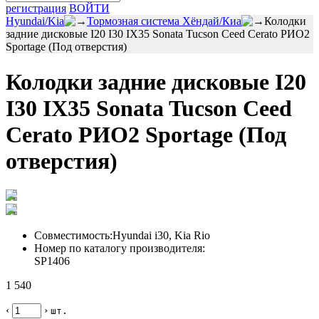
регистрация
ВОЙТИ
Hyundai/Kia
Тормозная система Хёндай/Киа
Колодки
задние дисковые I20 I30 IX35 Sonata Tucson Ceed Cerato РИО2
Sportage (Под отверстия)
Колодки задние дисковые I20
I30 IX35 Sonata Tucson Ceed
Cerato РИО2 Sportage (Под
отверстия)
Совместимость:
Hyundai i30, Kia Rio
Номер по каталогу производителя:
SP1406
1 540
‹
›
шт.