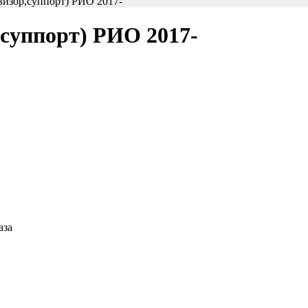
визор,суппорт) РИО 2017-
,суппорт) РИО 2017-
аза