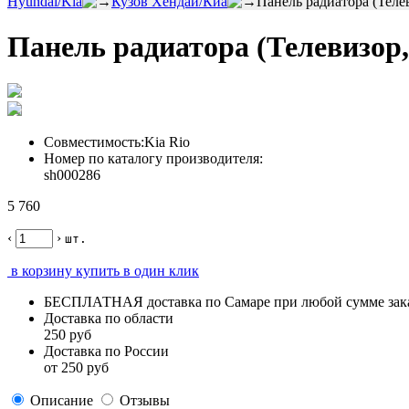
Hyundai/Kia
Кузов Хёндай/Киа
Панель радиатора (Теле
Панель радиатора (Телевизор
Совместимость:
Kia Rio
Номер по каталогу производителя:
sh000286
5 760
‹
›
шт.
в корзину
купить в один клик
БЕСПЛАТНАЯ
доставка по Самаре
при любой сумме зак
Доставка по области
250 руб
Доставка по России
от 250 руб
Описание
Отзывы